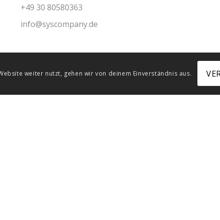
+49 30 80580363
info@syscompany.de
VE
ebsite weiter nutzt, gehen wir von deinem Einverständnis aus.